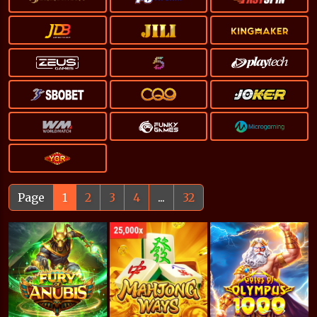
Page
1
2
3
4
...
32