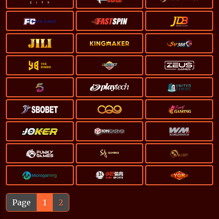
Page
1
2