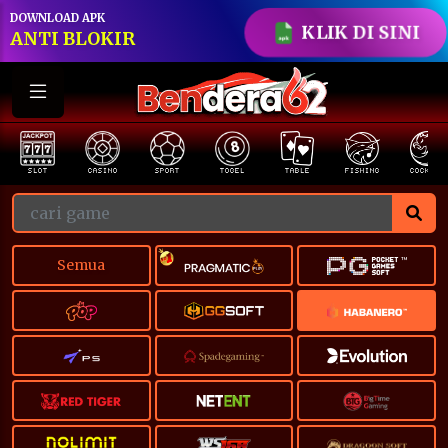
DOWNLOAD APK
KLIK DI SINI
ANTI BLOKIR
SLOT
CASINO
SPORT
TOGEL
TABLE
FISHING
COCK F.
Semua