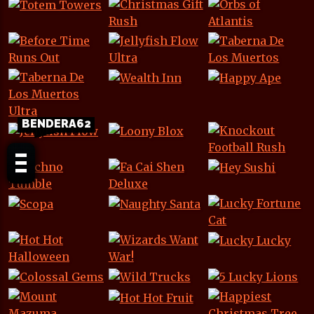
BENDERA62