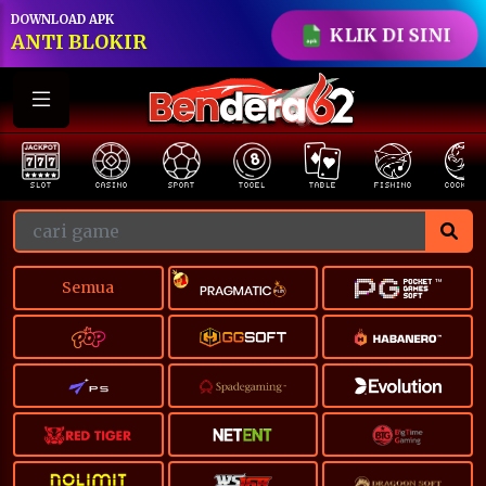
DOWNLOAD APK
KLIK DI SINI
ANTI BLOKIR
SLOT
CASINO
SPORT
TOGEL
TABLE
FISHING
COCK F.
Semua